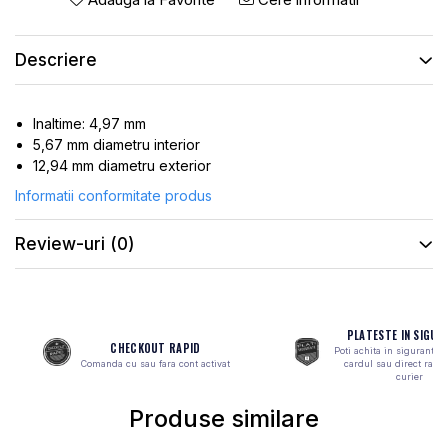
ROTI SPATE
SONERIE
FRANE V-BRAKE
DIVERSE
Descriere
SET ROTI
Accesorii Remorca
SUSPENSII SPATE
Roti ajutatoare
Scaune pentru Copii
Inaltime: 4,97 mm
BUTUCI ROATA
5,67 mm diametru interior
Transport si Depozitare
PINIOANE
12,94 mm diametru exterior
SCHIMBATOR PINIOANE
Informatii conformitate produs
SCHIMBATOR FOI
Review-uri
(0)
MANETE SCHIMBATOR
ETRIER FRANA
JANTE
PLATESTE IN SIGUR
ANGRENAJE
CHECKOUT RAPID
Poti achita in siguranta 
Comanda cu sau fara cont activat
cardul sau direct ramb
URECHE CADRU
curier
DISC FRANA
Produse similare
CUVETE