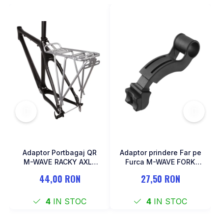
MONOBLOC
Adaptor Portbagaj QR
Adaptor prindere Far pe
M-WAVE RACKY AXLE
Furca M-WAVE FORK
137-177 mm
COCKPIT Negru
44,00 RON
27,50 RON
4
IN STOC
4
IN STOC