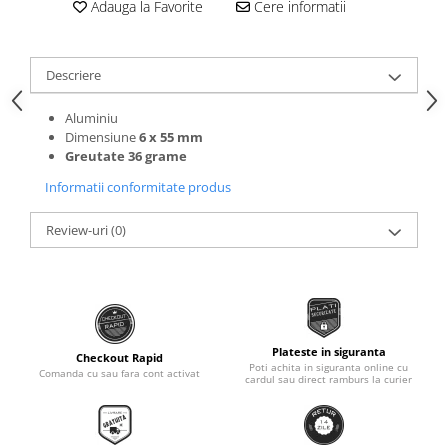
Adauga la Favorite
Cere informatii
Roti Spate
Sonerie
Frane V-Brake
Diverse
Set Roti
Descriere
Accesorii Remorca
Suspensii Spate
Roti ajutatoare
Aluminiu
Butuci Roata
Dimensiune
6 x 55 mm
Scaune pentru Copii
Greutate 36 grame
Pinioane
Transport si Depozitare
Informatii conformitate produs
Schimbator Pinioane
Schimbator Foi
Review-uri
(0)
Manete Schimbator
Etrier frana
Jante
Angrenaje
Plateste in siguranta
Checkout Rapid
Poti achita in siguranta online cu
Comanda cu sau fara cont activat
Ureche cadru
cardul sau direct ramburs la curier
Disc frana
Cuvete