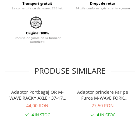
Transport gratuit
Drept de retur
Monobloc
La comenzile ce depasesc 299 lei.
14 zile conform legislatiei in vigoare
Original 100%
Produse originale de la furnizori
autorizati
PRODUSE SIMILARE
Adaptor Portbagaj QR M-
Adaptor prindere Far pe
WAVE RACKY AXLE 137-177
Furca M-WAVE FORK
mm
COCKPIT Negru
44,00 RON
27,50 RON
4
IN STOC
4
IN STOC