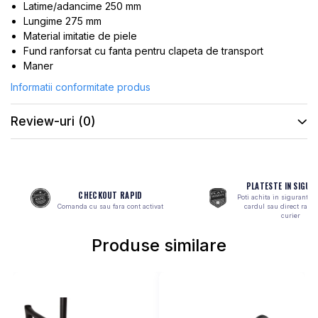
Latime/adancime 250 mm
MONOBLOC
Lungime 275 mm
Material imitatie de piele
Fund ranforsat cu fanta pentru clapeta de transport
Maner
Informatii conformitate produs
Review-uri
(0)
PLATESTE IN SIGUR
CHECKOUT RAPID
Poti achita in siguranta 
Comanda cu sau fara cont activat
cardul sau direct ramb
curier
Produse similare