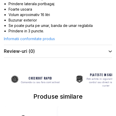
ROTI SPATE
SONERIE
Prindere laterala portbagaj
FRANE V-BRAKE
Foarte usoara
DIVERSE
Volum aproximativ 16 litri
SET ROTI
Accesorii Remorca
Buzunar exterior
SUSPENSII SPATE
Roti ajutatoare
Se poate purta pe umar, banda de umar reglabila
Prindere in 3 puncte.
Scaune pentru Copii
BUTUCI ROATA
Transport si Depozitare
Informatii conformitate produs
PINIOANE
SCHIMBATOR PINIOANE
Review-uri
(0)
SCHIMBATOR FOI
MANETE SCHIMBATOR
ETRIER FRANA
PLATESTE IN SIGUR
CHECKOUT RAPID
Poti achita in siguranta 
JANTE
Comanda cu sau fara cont activat
cardul sau direct ramb
curier
ANGRENAJE
Produse similare
URECHE CADRU
DISC FRANA
CUVETE