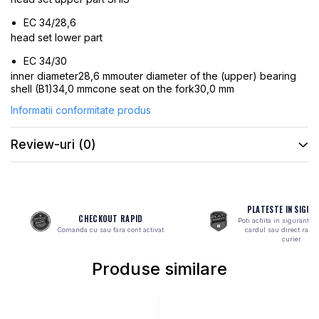
MONOBLOC
EC 34/28,6
head set lower part
EC 34/30
inner diameter28,6 mmouter diameter of the (upper) bearing
shell (B1)34,0 mmcone seat on the fork30,0 mm
Informatii conformitate produs
Review-uri
(0)
PLATESTE IN SIGUR
CHECKOUT RAPID
Poti achita in siguranta 
Comanda cu sau fara cont activat
cardul sau direct ramb
curier
Produse similare