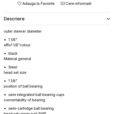
ROTI SPATE
SONERIE
Adauga la Favorite
Cere informatii
FRANE V-BRAKE
DIVERSE
SET ROTI
Descriere
Accesorii Remorca
SUSPENSII SPATE
Roti ajutatoare
Scaune pentru Copii
outer steerer diameter
BUTUCI ROATA
Transport si Depozitare
1 1/8"
PINIOANE
affix1 1/8"colour
SCHIMBATOR PINIOANE
black
SCHIMBATOR FOI
Material general
MANETE SCHIMBATOR
Steel
ETRIER FRANA
head set size
JANTE
1 1/8"
position of ball bearing
ANGRENAJE
semi integrated ball bearing cups
URECHE CADRU
convertability of bearing
DISC FRANA
semi-cartridge ball bearing
CUVETE
head set upper part SHIS