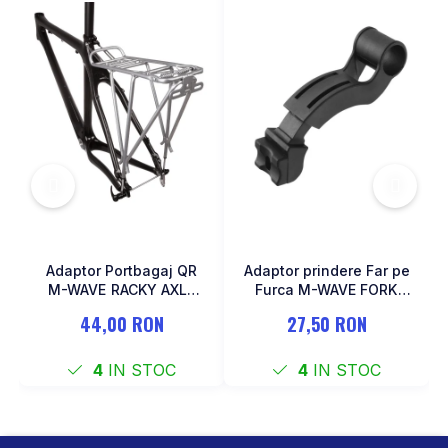
Adaptor Portbagaj QR
Adaptor prindere Far pe
M-WAVE RACKY AXLE
Furca M-WAVE FORK
137-177 mm
COCKPIT Negru
44,00 RON
27,50 RON
4
IN STOC
4
IN STOC