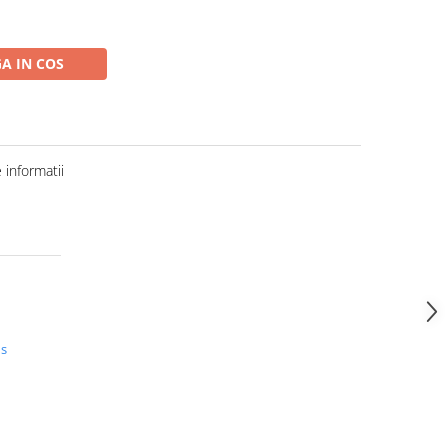
A IN COS
informatii
us