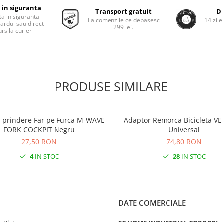
 in siguranta
Transport gratuit
D
ta in siguranta
La comenzile ce depasesc
14 zil
cardul sau direct
299 lei.
rs la curier
PRODUSE SIMILARE
 prindere Far pe Furca M-WAVE
Adaptor Remorca Bicicleta 
FORK COCKPIT Negru
Universal
27,50 RON
74,80 RON
4
IN STOC
28
IN STOC
DATE COMERCIALE