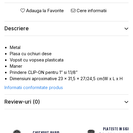
ROTI SPATE
SONERIE
FRANE V-BRAKE
Adauga la Favorite
Cere informatii
DIVERSE
SET ROTI
Accesorii Remorca
Descriere
SUSPENSII SPATE
Roti ajutatoare
Scaune pentru Copii
BUTUCI ROATA
Transport si Depozitare
PINIOANE
Metal
Plasa cu ochiuri dese
SCHIMBATOR PINIOANE
Vopsit cu vopsea plasticata
SCHIMBATOR FOI
Maner
Prindere CLIP-ON pentru 1″ si 1.1/8″
MANETE SCHIMBATOR
Dimensiuni aproximative 23 x 31,5 x 27/24,5 cm(W x L x H
ETRIER FRANA
Informatii conformitate produs
JANTE
Review-uri
(0)
ANGRENAJE
URECHE CADRU
DISC FRANA
PLATESTE IN SIGUR
CUVETE
CHECKOUT RAPID