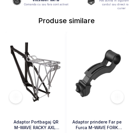
Poti achita in siguranta 
Comanda cu sau fara cont activat
cardul sau direct ramb
MONOBLOC
curier
Produse similare
Adaptor Portbagaj QR
Adaptor prindere Far pe
M-WAVE RACKY AXLE
Furca M-WAVE FORK