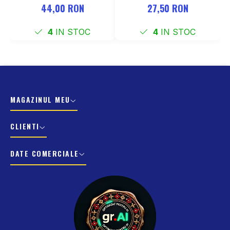
137-177 mm
COCKPIT Negru
44,00 RON
27,50 RON
4
IN STOC
4
IN STOC
MAGAZINUL MEU
CLIENTI
DATE COMERCIALE