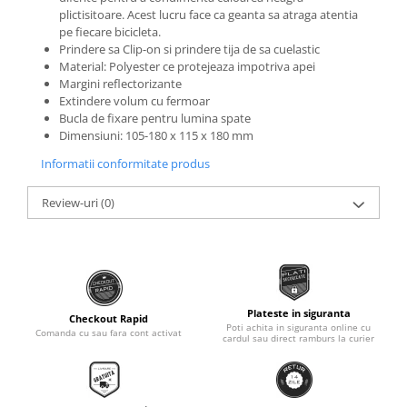
plictisitoare. Acest lucru face ca geanta sa atraga atentia
Monobloc
pe fiecare bicicleta.
Prindere sa Clip-on si prindere tija de sa cuelastic
Material: Polyester ce protejeaza impotriva apei
Margini reflectorizante
Extindere volum cu fermoar
Bucla de fixare pentru lumina spate
Dimensiuni: 105-180 x 115 x 180 mm
Informatii conformitate produs
Review-uri
(0)
Plateste in siguranta
Checkout Rapid
Poti achita in siguranta online cu
Comanda cu sau fara cont activat
cardul sau direct ramburs la curier