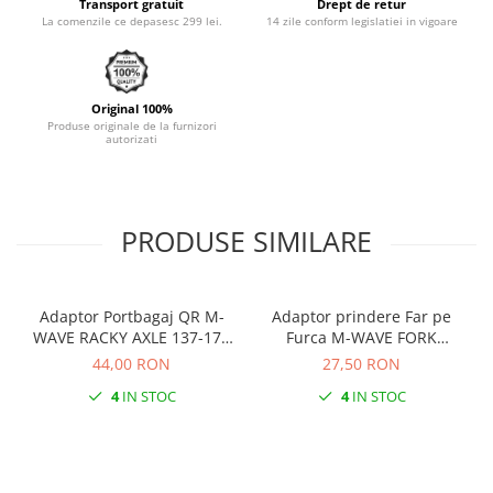
Transport gratuit
Drept de retur
La comenzile ce depasesc 299 lei.
14 zile conform legislatiei in vigoare
Original 100%
Produse originale de la furnizori
autorizati
PRODUSE SIMILARE
Adaptor Portbagaj QR M-
Adaptor prindere Far pe
WAVE RACKY AXLE 137-177
Furca M-WAVE FORK
mm
COCKPIT Negru
44,00 RON
27,50 RON
4
IN STOC
4
IN STOC