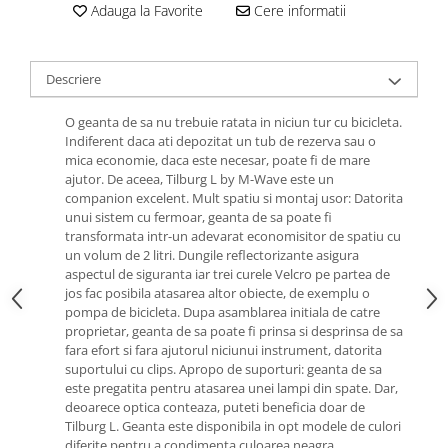
Roti Spate
Adauga la Favorite
Cere informatii
Sonerie
Frane V-Brake
Diverse
Set Roti
Descriere
Accesorii Remorca
Suspensii Spate
Roti ajutatoare
O geanta de sa nu trebuie ratata in niciun tur cu bicicleta.
Butuci Roata
Indiferent daca ati depozitat un tub de rezerva sau o
Scaune pentru Copii
mica economie, daca este necesar, poate fi de mare
Pinioane
Transport si Depozitare
ajutor. De aceea, Tilburg L by M-Wave este un
Schimbator Pinioane
companion excelent. Mult spatiu si montaj usor: Datorita
unui sistem cu fermoar, geanta de sa poate fi
Schimbator Foi
transformata intr-un adevarat economisitor de spatiu cu
Manete Schimbator
un volum de 2 litri. Dungile reflectorizante asigura
aspectul de siguranta iar trei curele Velcro pe partea de
Etrier frana
jos fac posibila atasarea altor obiecte, de exemplu o
pompa de bicicleta. Dupa asamblarea initiala de catre
Jante
proprietar, geanta de sa poate fi prinsa si desprinsa de sa
Angrenaje
fara efort si fara ajutorul niciunui instrument, datorita
suportului cu clips. Apropo de suporturi: geanta de sa
Ureche cadru
este pregatita pentru atasarea unei lampi din spate. Dar,
deoarece optica conteaza, puteti beneficia doar de
Disc frana
Tilburg L. Geanta este disponibila in opt modele de culori
Cuvete
diferite pentru a condimenta culoarea neagra