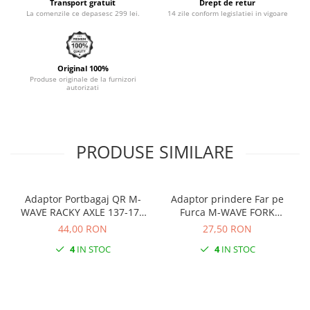
Transport gratuit
Drept de retur
La comenzile ce depasesc 299 lei.
14 zile conform legislatiei in vigoare
Original 100%
Produse originale de la furnizori
autorizati
PRODUSE SIMILARE
Adaptor Portbagaj QR M-
Adaptor prindere Far pe
WAVE RACKY AXLE 137-177
Furca M-WAVE FORK
mm
COCKPIT Negru
44,00 RON
27,50 RON
4
IN STOC
4
IN STOC