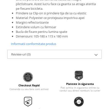
plictisitoare. Acest lucru face ca geanta sa atraga atentia
Monobloc
pe fiecare bicicleta.
Prindere sa Clip-on si prindere tija de sa cu elastic
Material: Polyester ce protejeaza impotriva apei
Margini reflectorizante
Extindere volum cu fermoar
Bucla de fixare pentru lumina spate
Dimensiuni: 105-180 x 115 x 180 mm
Informatii conformitate produs
Review-uri
(0)
Plateste in siguranta
Checkout Rapid
Poti achita in siguranta online cu
Comanda cu sau fara cont activat
cardul sau direct ramburs la curier