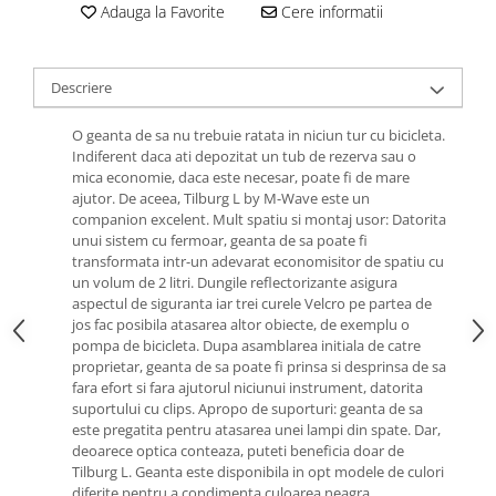
Roti Spate
Adauga la Favorite
Cere informatii
Sonerie
Frane V-Brake
Diverse
Set Roti
Descriere
Accesorii Remorca
Suspensii Spate
Roti ajutatoare
O geanta de sa nu trebuie ratata in niciun tur cu bicicleta.
Butuci Roata
Indiferent daca ati depozitat un tub de rezerva sau o
Scaune pentru Copii
mica economie, daca este necesar, poate fi de mare
Pinioane
Transport si Depozitare
ajutor. De aceea, Tilburg L by M-Wave este un
Schimbator Pinioane
companion excelent. Mult spatiu si montaj usor: Datorita
unui sistem cu fermoar, geanta de sa poate fi
Schimbator Foi
transformata intr-un adevarat economisitor de spatiu cu
Manete Schimbator
un volum de 2 litri. Dungile reflectorizante asigura
aspectul de siguranta iar trei curele Velcro pe partea de
Etrier frana
jos fac posibila atasarea altor obiecte, de exemplu o
pompa de bicicleta. Dupa asamblarea initiala de catre
Jante
proprietar, geanta de sa poate fi prinsa si desprinsa de sa
Angrenaje
fara efort si fara ajutorul niciunui instrument, datorita
suportului cu clips. Apropo de suporturi: geanta de sa
Ureche cadru
este pregatita pentru atasarea unei lampi din spate. Dar,
deoarece optica conteaza, puteti beneficia doar de
Disc frana
Tilburg L. Geanta este disponibila in opt modele de culori
Cuvete
diferite pentru a condimenta culoarea neagra